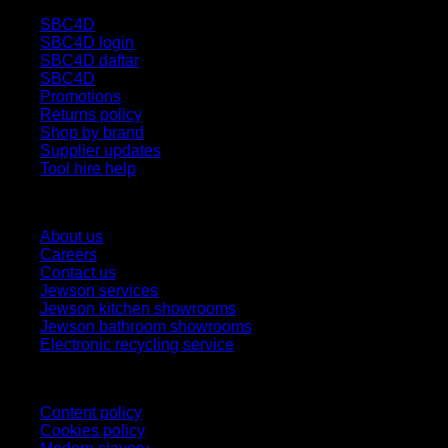
SBC4D
SBC4D login
SBC4D daftar
SBC4D
Promotions
Returns policy
Shop by brand
Supplier updates
Tool hire help
Our company
About us
Careers
Contact us
Jewson services
Jewson kitchen showrooms
Jewson bathroom showrooms
Electronic recycling service
Legal
Content policy
Cookies policy