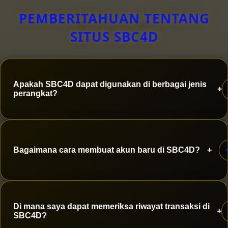
PEMBERITAHUAN TENTANG
SITUS SBC4D
Apakah SBC4D dapat digunakan di berbagai jenis
+
perangkat?
Ya, SBC4D mendukung akses melalui smartphone
Bagaimana cara membuat akun baru di SBC4D?
+
Android, iPhone, tablet, laptop, maupun komputer
sehingga pengguna dapat mengaksesnya dengan
nyaman kapan saja!
Untuk membuat akun, cukup isi formulir pendaftaran
Di mana saya dapat memeriksa riwayat transaksi di
+
dengan data yang benar, buat username dan
SBC4D?