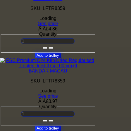
SKU: LFTR8359
Loading
See price
Ã‚Â£4.86
Quantity
Add to trolley
BANDAR MACAU
SKU: LFTR8359
Loading
See price
Ã‚Â£3.97
Quantity
Add to trolley