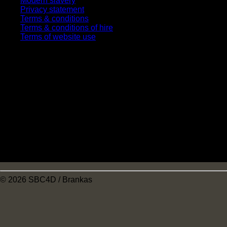
Modern slavery
Privacy statement
Terms & conditions
Terms & conditions of hire
Terms of website use
Company Information
STARK Building Materials UK Limited,
Trading as Jewson,
Merchant House, Binley Business Park,
Harry Weston Road, Coventry, CV3 2TT
Registered in EnglandÃ‚ No: Ã‚ 01647362
VAT Registered: GB 394 1212 63
© 2026 SBC4D / Brankas