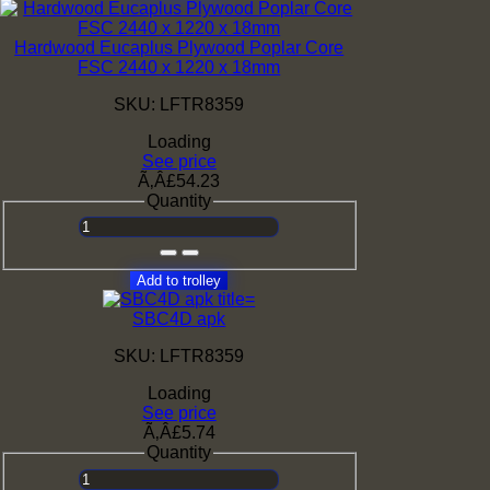
Hardwood Eucaplus Plywood Poplar Core
FSC 2440 x 1220 x 18mm
SKU: LFTR8359
Loading
See price
Ã‚Â£54.23
Quantity
Add to trolley
SBC4D apk
SKU: LFTR8359
Loading
See price
Ã‚Â£5.74
Quantity