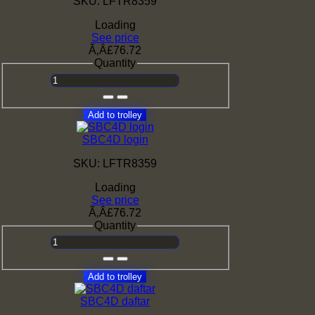
SKU: LFTR8359
Loading
See price
Ã‚Â£76.72
Quantity
Add to trolley
SBC4D login
SKU: LFTR8359
Loading
See price
Ã‚Â£76.72
Quantity
Add to trolley
SBC4D daftar