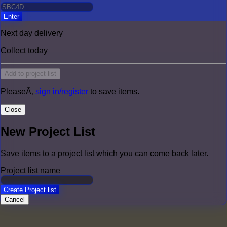
Enter
Next day delivery
Collect today
Add to project list
PleaseÃ‚
sign in/register
to save items.
Close
New Project List
Save items to a project list which you can come back later.
Project list name
Create Project list
Cancel