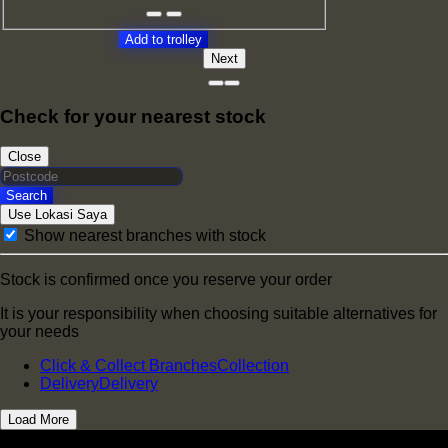
Add to trolley
Next
Check for your nearest stock
Close
Search
Use Lokasi Saya
Show nearest branches with stock
Stock is confirmed once you reserve your order
It is your responsibility when choosing suitable alternatives for
your needs
Click & Collect Branches
Collection
Delivery
Delivery
Load More
Helpful links