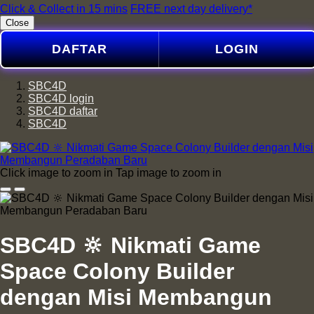
Click & Collect in 15 mins
FREE next day delivery*
Close
DAFTAR
LOGIN
SBC4D
SBC4D login
SBC4D daftar
SBC4D
Click image to zoom in
Tap image to zoom in
SBC4D 🔆 Nikmati Game
Space Colony Builder
dengan Misi Membangun