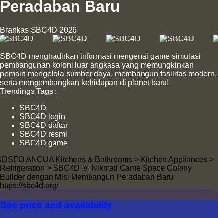
Peradaban Baru
Brankas SBC4D 2026
SBC4D menghadirkan informasi mengenai game simulasi
pembangunan koloni luar angkasa yang memungkinkan
pemain mengelola sumber daya, membangun fasilitas modern,
serta mengembangkan kehidupan di planet baru!
Trendings Tags :
SBC4D
SBC4D login
SBC4D daftar
SBC4D resmi
SBC4D game
ID
SEO ANCUA
Kitchens & Bathrooms > Kitchen Appliances >
Refrigeration > SBC4D 🔆 Nikmati Game Space Colony
Builder dengan Misi Membangun Peradaban Baru
https://sbc4d.org/
See price and availability