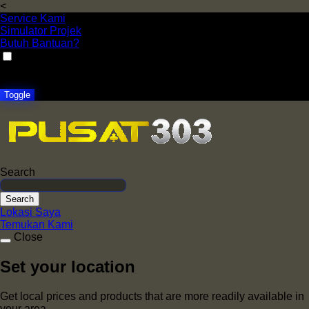
<
Service Kami
Simulator Projek
Butuh Bantuan?
VAT
EX
INC
Toggle
Search
Search
Lokasi Saya
Temukan Kami
Close
Set your location
Get local prices and products that are more readily available in
your area.