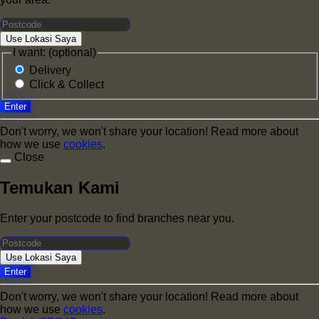
Use Lokasi Saya
I want: (optional)
Delivery
Click & Collect
Enter
Don't worry, we won't share your location! Read more about
how we use
cookies
.
Close
Temukan Kami
Enter your postcode to find branches near you.
Use Lokasi Saya
Enter
Don't worry, we won't share your location! Read more about
how we use
cookies
.