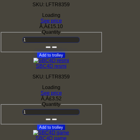
SKU: LFTR8359
Loading
See price
Ã‚Â£15.10
Quantity
Add to trolley
SBC4D resmi
SKU: LFTR8359
Loading
See price
Ã‚Â£3.52
Quantity
Add to trolley
SBC4D game