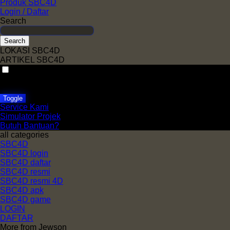
Produk SBC4D
Login / Daftar
Search
Search
LOKASI SBC4D
ARTIKEL SBC4D
VAT
EX
INC
Toggle
Service Kami
Simulator Projek
Butuh Bantuan?
all categories
SBC4D
SBC4D login
SBC4D daftar
SBC4D resmi
SBC4D resmi 4D
SBC4D apk
SBC4D game
LOGIN
DAFTAR
More from Jewson